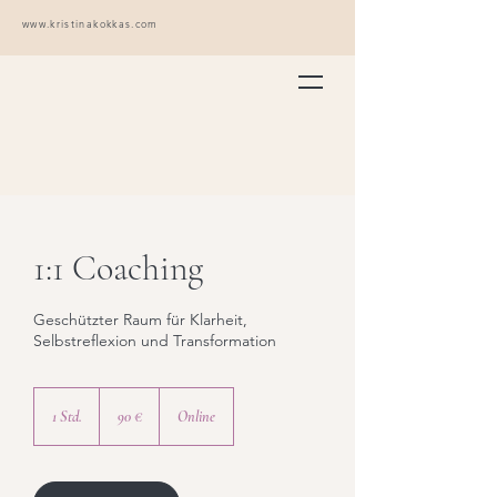
www.kristinakokkas.com
1:1 Coaching
Geschützter Raum für Klarheit,
Selbstreflexion und Transformation
90
Euro
1 Std.
1
90 €
Online
S
t
d