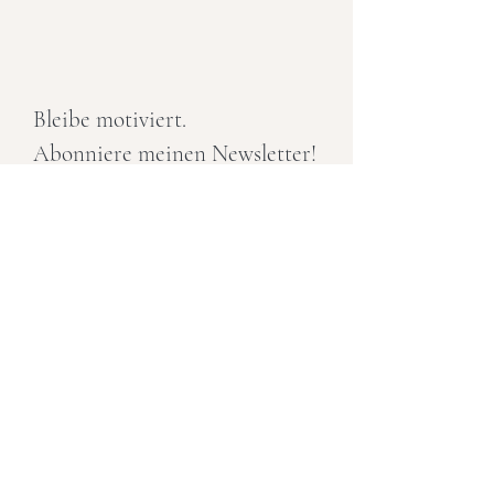
Bleibe motiviert.
Abonniere meinen Newsletter!
E-Mail-Adresse
Anmelden
Buchen
Angebot
Über mich